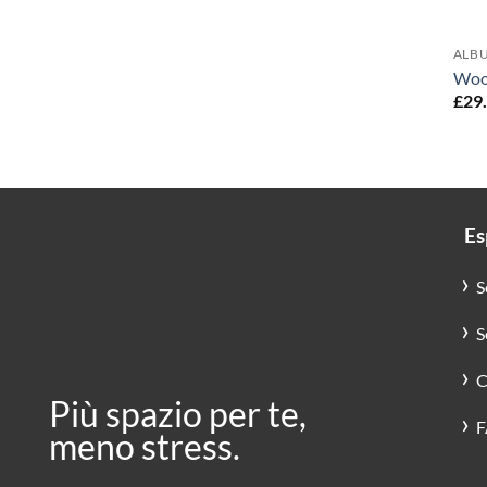
ALB
Woo
£
29
Espo
S
S
C
Più spazio per te,
F
meno stress.