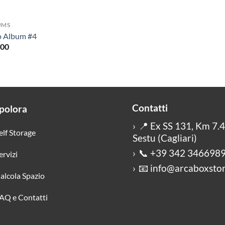
UMS
 Album #4
.00
Contatti
lora
📍 Ex SS 131, Km 7.
elf Storage
Sestu (Cagliari)
📞 +39 342 346698
ervizi
📧 info@arcaboxstor
alcola Spazio
AQ e Contatti