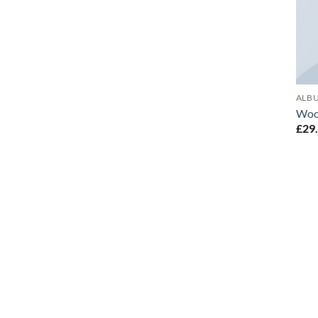
ALB
Woo
£
29