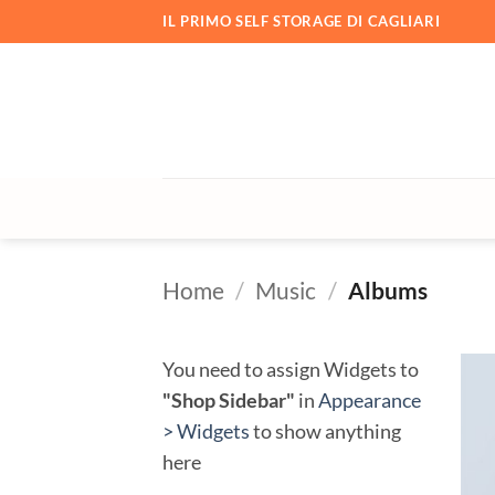
Salta
IL PRIMO SELF STORAGE DI CAGLIARI
ai
contenuti
Home
/
Music
/
Albums
You need to assign Widgets to
"Shop Sidebar"
in
Appearance
> Widgets
to show anything
here