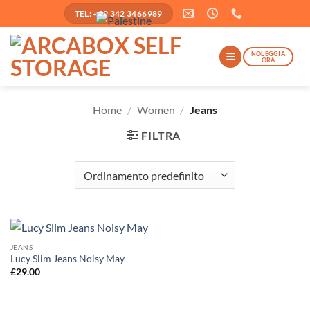
Salta
TEL: +39 342 3466989
ai
contenuti
NOLEGGIA
ORA
Home
/
Women
/
Jeans
FILTRA
JEANS
Lucy Slim Jeans Noisy May
£
29.00