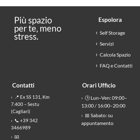
Più spazio
Espolora
per te, meno
Self Storage
stress.
Servizi
Calcola Spazio
FAQ e Contatti
Contatti
Orari Ufficio
📍 Ex SS 131, Km
🕒 Lun–Ven: 09:00–
7.400 – Sestu
13:00 / 16:00–20:00
(Cagliari)
📅 Sabato: su
📞 +39 342
appuntamento
3466989
📧