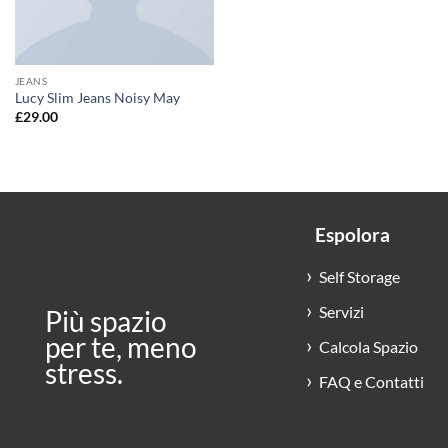
JEANS
Lucy Slim Jeans Noisy May
£
29.00
Espolora
Self Storage
Servizi
Più spazio
per te, meno
Calcola Spazio
stress.
FAQ e Contatti