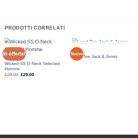
PRODOTTI CORRELATI
ESAURITO
MEN
In offerta!
Nuovo
Land Tee Jack & Jones
MEN
Wicked SS O-Neck Selected
Homme
Il
Il
£
29.00
£
29.00
prezzo
prezzo
originale
attuale
era:
è:
£29.00.
£29.00.