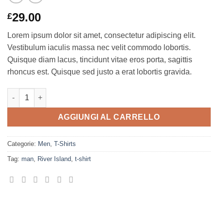
29.00
£
Lorem ipsum dolor sit amet, consectetur adipiscing elit.
Vestibulum iaculis massa nec velit commodo lobortis.
Quisque diam lacus, tincidunt vitae eros porta, sagittis
rhoncus est. Quisque sed justo a erat lobortis gravida.
SS Crew California Sub River Island quantità
AGGIUNGI AL CARRELLO
Categorie:
Men
,
T-Shirts
Tag:
man
,
River Island
,
t-shirt