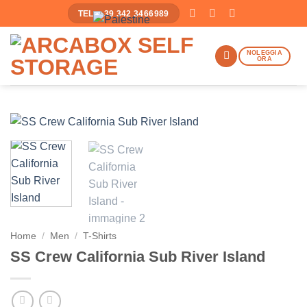
Salta
TEL: +39 342 3466989
ai
contenuti
NOLEGGIA
ORA
Home
/
Men
/
T-Shirts
SS Crew California Sub River Island